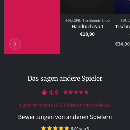
SOULSPIN Tischtennis Shop
SOULS
Handtuch No.1
Tischt
€18,90
Norma
€34,90
Preis
Das sagen andere Spieler
4.9
Customers rate us 4.9/5 based on 494 reviews.
Bewertungen von anderen Spielern
5.00 von 5