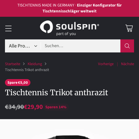
Welches Holz passt zu dir?
Hier findest du es heraus >>
ZUM HOLZ-
BERATER
Suchen…
Startseite
Kleidung
Vorherige
Nächste
Tischtennis Trikot anthrazit
Spare €5,00
Tischtennis Trikot anthrazit
€34,90
€29,90
Sparen 14%
Normaler
Preis