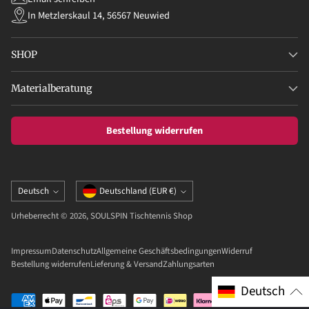
In Metzlerskaul 14, 56567 Neuwied
SHOP
Materialberatung
Bestellung widerrufen
Sprache
Währung
Deutsch
Deutschland (EUR €)
Urheberrecht © 2026,
SOULSPIN Tischtennis Shop
Impressum
Datenschutz
Allgemeine Geschäftsbedingungen
Widerruf
Bestellung widerrufen
Lieferung & Versand
Zahlungsarten
Deutsch