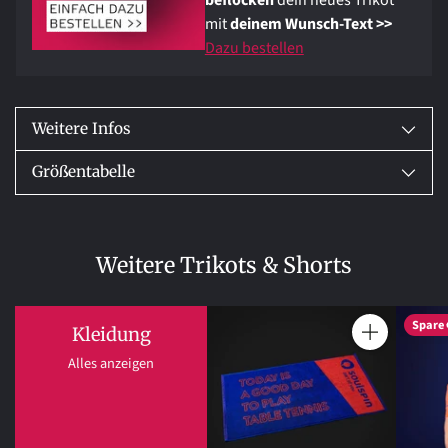
beflocken
dein neues Trikot
mit
deinem Wunsch-Text >>
Dazu bestellen
Produkt
in
den
Weitere Infos
Warenkorb
legen
Größentabelle
Weitere Trikots & Shorts
Spare 
Kleidung
Anzahl
Alles anzeigen