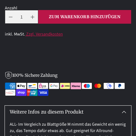
Anzahl
ZUM WARENKORB HINZUFÜGEN
inkl. MwSt.
Zzgl. Versandkosten
100% Sichere Zahlung
Produkt
in
den
Weitere Infos zu diesem Produkt
Warenkorb
ALL- Im Vergleich zu Blattgröße M nimmt das Gewicht ein wenig
legen
zu, das Tempo dafür etwas ab. Gut geeignet für Allround-