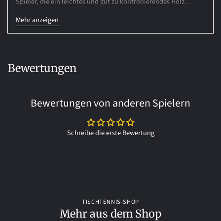
Spieler, die ein leichtes und gut zu kontrollierendes Holz
suchen. Generell können Sie über die Wahl der Blattgröße und
Mehr anzeigen
der Griffe die Balance ihres Holzes individuell beeinflussen.
Bewertungen
Bewertungen von anderen Spielern
Schreibe die erste Bewertung
TISCHTENNIS-SHOP
Mehr aus dem Shop