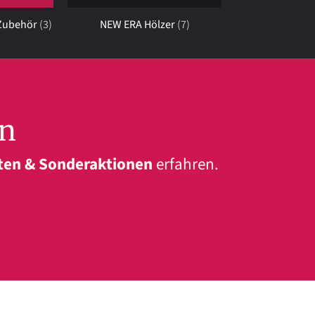
-Zubehör
(3)
NEW ERA Hölzer
(7)
en
ten & Sonderaktionen
erfahren.