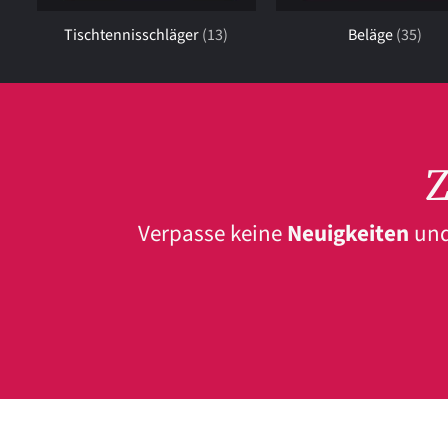
Tischtennisschläger
(13)
Beläge
(35)
Z
Verpasse keine
Neuigkeiten
und