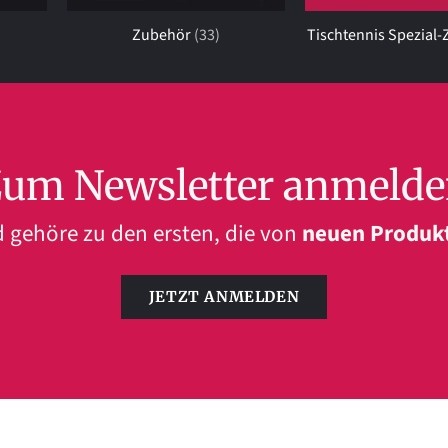
Zubehör
(33)
Tischtennis Spezial
um Newsletter anmeld
 gehöre zu den ersten, die von
neuen Produk
JETZT ANMELDEN