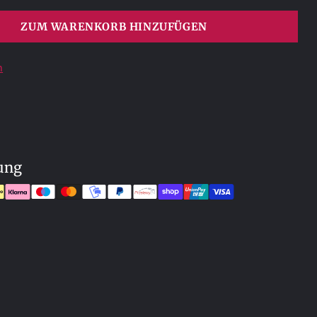
ZUM WARENKORB HINZUFÜGEN
n
ung