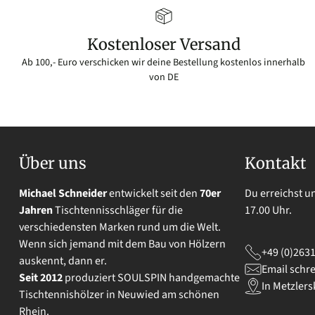
Kostenloser Versand
Ab 100,- Euro verschicken wir deine Bestellung kostenlos innerhalb
von DE
Über uns
Kontakt
Michael Schneider
entwickelt seit den
70er
Du erreichst u
Jahren
Tischtennisschläger für die
17.00 Uhr.
verschiedensten Marken rund um die Welt.
Wenn sich jemand mit dem Bau von Hölzern
+49 (0)263
auskennt, dann er.
Email schr
Seit 2012
produziert SOULSPIN handgemachte
In Metzler
Tischtennishölzer in Neuwied am schönen
Rhein.