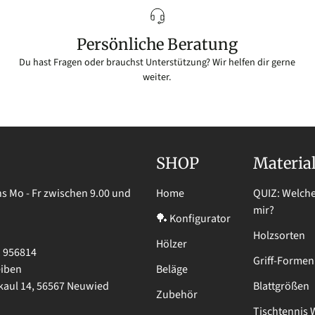
Persönliche Beratung
Du hast Fragen oder brauchst Unterstützung? Wir helfen dir gerne
weiter.
SHOP
Materia
ns Mo - Fr zwischen 9.00 und
Home
QUIZ: Welche
mir?
🏓 Konfigurator
Holzsorten
Hölzer
1 956814
Griff-Formen
eiben
Beläge
skaul 14, 56567 Neuwied
Blattgrößen
Zubehör
Tischtennis 