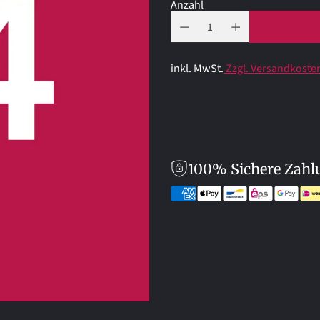
Anzahl
inkl. MwSt.
Zzgl. Versandkoste
100% Sichere Zahl
Produkt
in
den
Warenkorb
legen